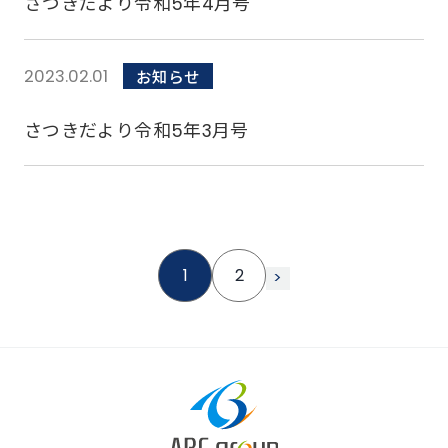
さつきだより令和5年4月号
2023.02.01
お知らせ
さつきだより令和5年3月号
投
1
2
>
稿
の
ペ
ー