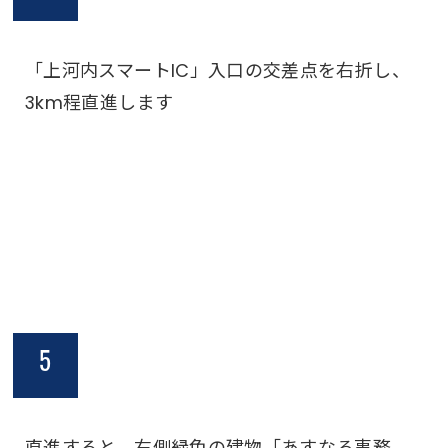
「上河内スマートIC」入口の交差点を右折し、
3km程直進します
5
直進すると、右側緑色の建物「あすなろ事務