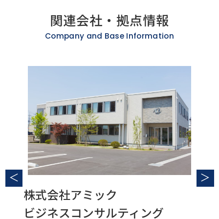
関連会社・拠点情報
Company and Base Information
＜
＞
株式会社
アミック
税理
さ
ビジネスコンサルティング