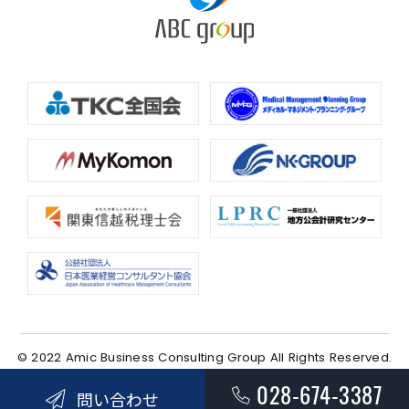
© 2022 Amic Business Consulting Group All Rights Reserved.
028-674-3387
問い合わせ